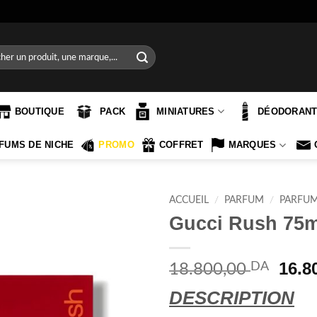
e
BOUTIQUE
PACK
MINIATURES
DÉODORAN
FUMS DE NICHE
PROMO
COFFRET
MARQUES
ACCUEIL
/
PARFUM
/
PARFU
Gucci Rush 75
Le
16.8
DA
18.800,00
prix
DESCRIPTION
initi