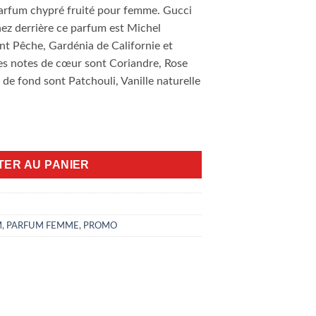
 :
est :
arfum chypré fruité pour femme. Gucci
00,00 DA.
16.800,00 DA.
nez derrière ce parfum est Michel
ont Pêche, Gardénia de Californie et
 les notes de cœur sont Coriandre, Rose
de fond sont Patchouli, Vanille naturelle
EDT
TER AU PANIER
M
,
PARFUM FEMME
,
PROMO