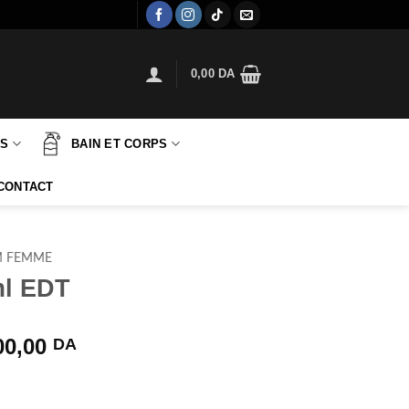
0,00
DA
TS
BAIN ET CORPS
CONTACT
M FEMME
ml EDT
Le
00,00
DA
prix
al
actuel