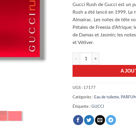
était
Gucci Rush de Gucci est un p
18.8
Rush a été lancé en 1999. Le 
Almairac. Les notes de tête s
Pétales de Freesia d’Afrique;
de Damas et Jasmin; les notes 
et Vétiver.
quantité de Gucci Rush 75ml 
AJOU
UGS :
17177
Catégories :
Eau de toilette
,
PARFU
Étiquette :
GUCCI