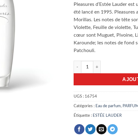
Pleasures d’Estée Lauder est 
été lancé en 1995. Pleasures 
Morillas. Les notes de tête so
Violette, Feuille de violette, 
cœur sont Muguet, Pivoine, Li
Karounde; les notes de fond s
Patchouli.
quantité de Estée Lauder ple
AJOU
UGS :
16754
Catégories :
Eau de parfum
,
PARFU
Étiquette :
ESTÉE LAUDER