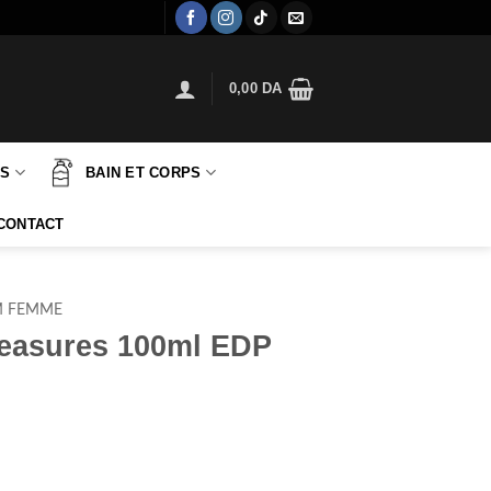
0,00
DA
TS
BAIN ET CORPS
CONTACT
M FEMME
leasures 100ml EDP