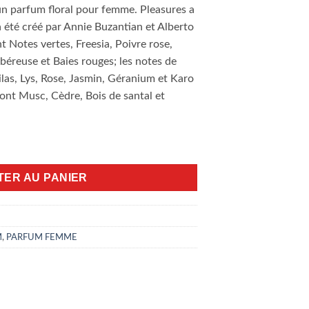
un parfum floral pour femme. Pleasures a
a été créé par Annie Buzantian et Alberto
nt Notes vertes, Freesia, Poivre rose,
Tubéreuse et Baies rouges; les notes de
las, Lys, Rose, Jasmin, Géranium et Karo
ont Musc, Cèdre, Bois de santal et
asures 100ml EDP
TER AU PANIER
M
,
PARFUM FEMME