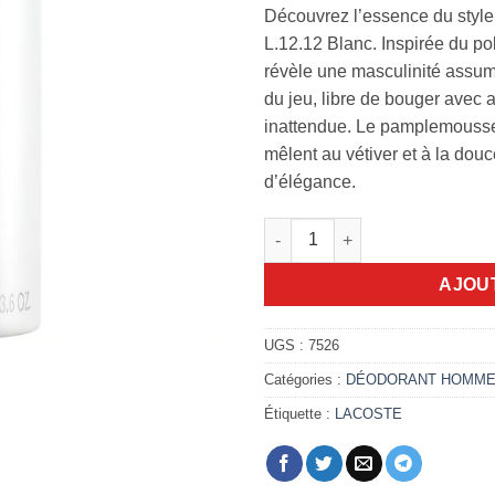
Découvrez l’essence du styl
L.12.12 Blanc. Inspirée du p
révèle une masculinité assum
du jeu, libre de bouger avec 
inattendue. Le pamplemousse
mêlent au vétiver et à la douc
d’élégance.
quantité de Déodorant Lacoste
AJOU
UGS :
7526
Catégories :
DÉODORANT HOMM
Étiquette :
LACOSTE