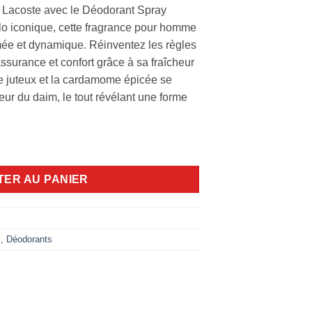
e Lacoste avec le Déodorant Spray
olo iconique, cette fragrance pour homme
ée et dynamique. Réinventez les règles
assurance et confort grâce à sa fraîcheur
 juteux et la cardamome épicée se
eur du daim, le tout révélant une forme
 L.12.12 150ml
TER AU PANIER
E
,
Déodorants