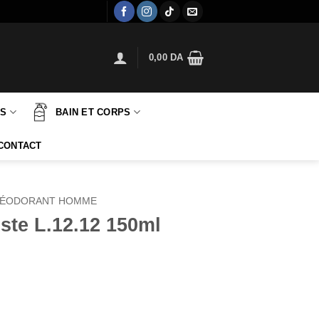
0,00
DA
TS
BAIN ET CORPS
CONTACT
ÉODORANT HOMME
ste L.12.12 150ml