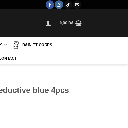
0,00
DA
TS
BAIN ET CORPS
CONTACT
eductive blue 4pcs