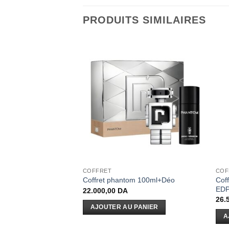
PRODUITS SIMILAIRES
RE DE STOCK
COFFRET
COF
Code Eau de Toilette
Cof
Coffret phantom 100ml+Déo
EDP
22.000,00
DA
26.
AJOUTER AU PANIER
E
A