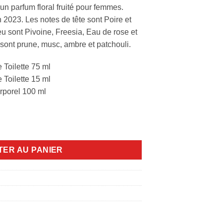
n parfum floral fruité pour femmes.
 2023. Les notes de tête sont Poire et
eu sont Pivoine, Freesia, Eau de rose et
sont prune, musc, ambre et patchouli.
Toilette 75 ml
Toilette 15 ml
rporel 100 ml
uctive blue 4pcs
TER AU PANIER