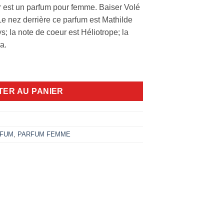
r est un parfum pour femme. Baiser Volé
e nez derrière ce parfum est Mathilde
ys; la note de coeur est Héliotrope; la
a.
é Parfum 100ml
TER AU PANIER
FUM
,
PARFUM FEMME