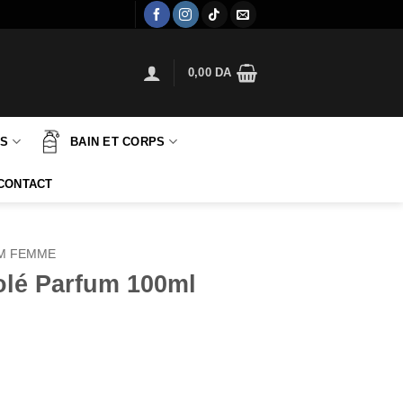
0,00
DA
TS
BAIN ET CORPS
CONTACT
M FEMME
Volé Parfum 100ml