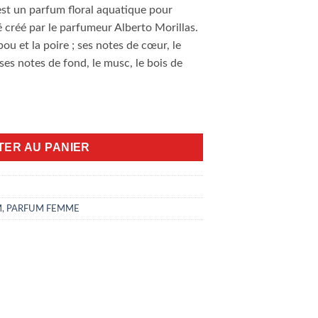
est un parfum floral aquatique pour
é créé par le parfumeur Alberto Morillas.
ou et la poire ; ses notes de cœur, le
t ses notes de fond, le musc, le bois de
stalline 65ml EDT
TER AU PANIER
M
,
PARFUM FEMME