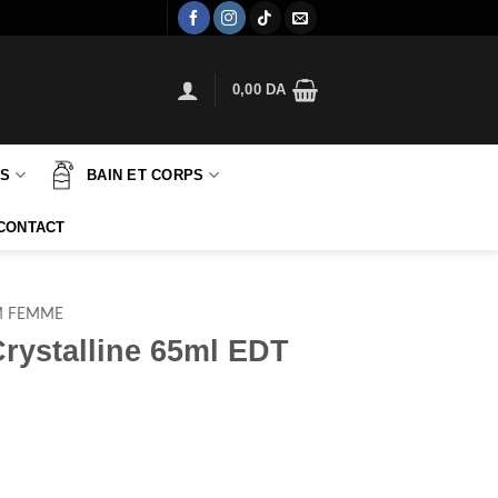
0,00
DA
TS
BAIN ET CORPS
CONTACT
M FEMME
rystalline 65ml EDT