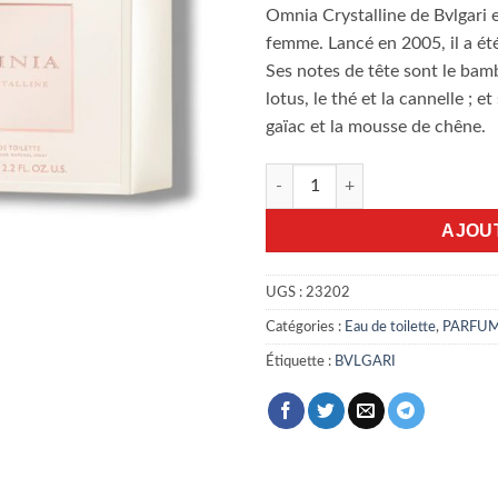
Omnia Crystalline de Bvlgari 
femme. Lancé en 2005, il a ét
Ses notes de tête sont le bamb
lotus, le thé et la cannelle ; e
gaïac et la mousse de chêne.
quantité de Bvlgari Omnia Cry
AJOU
UGS :
23202
Catégories :
Eau de toilette
,
PARFU
Étiquette :
BVLGARI