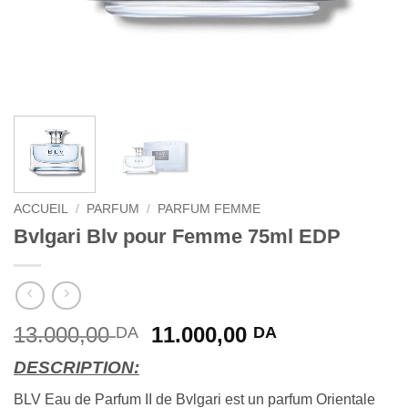
ACCUEIL
/
PARFUM
/
PARFUM FEMME
Bvlgari Blv pour Femme 75ml EDP
Le
Le
13.000,00
11.000,00
DA
DA
prix
prix
DESCRIPTION:
initial
actuel
était :
est :
BLV Eau de Parfum II de Bvlgari est un parfum Orientale