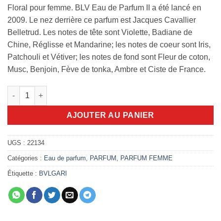
13.000,00 DA.
11.000,00 DA
Floral pour femme. BLV Eau de Parfum II a été lancé en
2009. Le nez derrière ce parfum est Jacques Cavallier
Belletrud. Les notes de tête sont Violette, Badiane de
Chine, Réglisse et Mandarine; les notes de coeur sont Iris,
Patchouli et Vétiver; les notes de fond sont Fleur de coton,
Musc, Benjoin, Fève de tonka, Ambre et Ciste de France.
quantité de Bvlgari Blv pour Femme 75ml EDP
AJOUTER AU PANIER
UGS :
22134
Catégories :
Eau de parfum
,
PARFUM
,
PARFUM FEMME
Étiquette :
BVLGARI