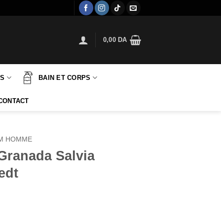
0,00
DA
TS
BAIN ET CORPS
CONTACT
M HOMME
Granada Salvia
edt