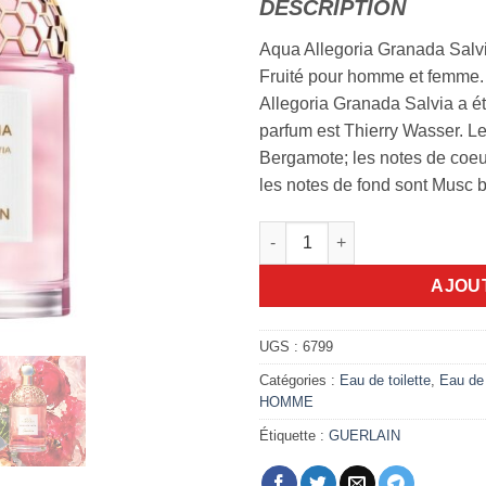
DESCRIPTION
Aqua Allegoria Granada Salvi
Fruité pour homme et femme.
Allegoria Granada Salvia a ét
parfum est Thierry Wasser. Le
Bergamote; les notes de coe
les notes de fond sont Musc b
quantité de Aqua Allegoria Gra
AJOU
UGS :
6799
Catégories :
Eau de toilette
,
Eau de 
HOMME
Étiquette :
GUERLAIN