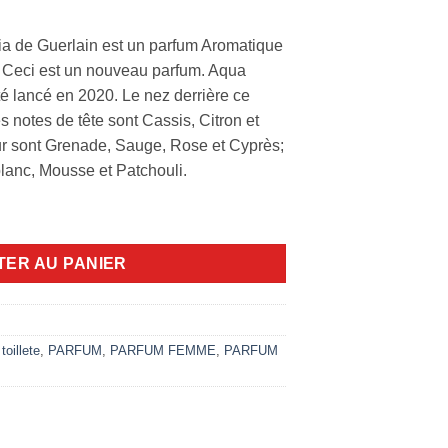
a de Guerlain est un parfum Aromatique
 Ceci est un nouveau parfum. Aqua
é lancé en 2020. Le nez derrière ce
s notes de tête sont Cassis, Citron et
ur sont Grenade, Sauge, Rose et Cyprès;
lanc, Mousse et Patchouli.
nada Salvia Guerlain 125ml edt
TER AU PANIER
toillete
,
PARFUM
,
PARFUM FEMME
,
PARFUM