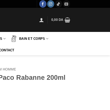
0,00
DA
TS
BAIN ET CORPS
CONTACT
M HOMME
l Paco Rabanne 200ml