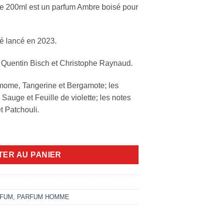
e 200ml est un parfum Ambre boisé pour
é lancé en 2023.
ar Quentin Bisch et Christophe Raynaud.
mome, Tangerine et Bergamote; les
Sauge et Feuille de violette; les notes
t Patchouli.
aco Rabanne 200ml
TER AU PANIER
FUM
,
PARFUM HOMME