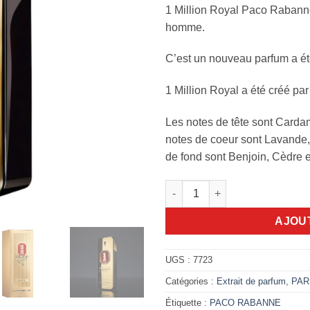
1 Million Royal Paco Rabann
homme.
C’est un nouveau parfum a ét
1 Million Royal a été créé p
Les notes de tête sont Carda
notes de coeur sont Lavande, 
de fond sont Benjoin, Cèdre e
quantité de 1 Million Royal P
AJOU
UGS :
7723
Catégories :
Extrait de parfum
,
PAR
Étiquette :
PACO RABANNE