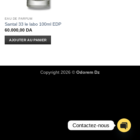
EAU DE PARFUM
Santal 33 le labo 100ml EDP
60.000,00
DA
AJOUTER AU PANIER
Copyright 2026 ©
Odorem Dz
Contactez-nous
OPEN