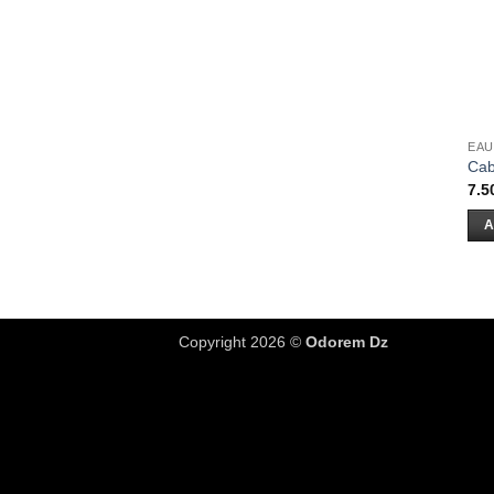
EAU
Cab
7.5
A
Copyright 2026 ©
Odorem Dz