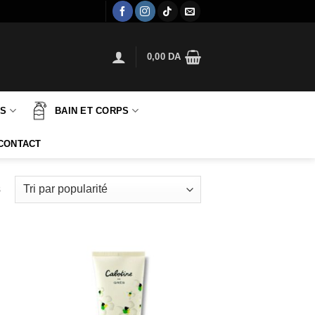
0,00
DA
TS
BAIN ET CORPS
CONTACT
Trié
s
par
popularité