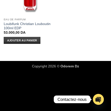
EAU DE PARFUM
Loubifunk Christian Louboutin
100ml EDP
53.000,00
DA
AJOUTER AU PANIER
Copyright 2026 ©
Odorem Dz
Contactez-nous
OPEN