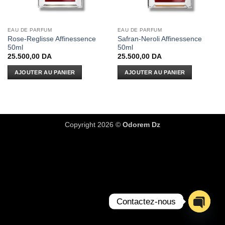
EAU DE PARFUM
EAU DE PARFUM
Rose-Reglisse Affinessence
Safran-Neroli Affinessence
50ml
50ml
25.500,00
DA
25.500,00
DA
AJOUTER AU PANIER
AJOUTER AU PANIER
Copyright 2026 ©
Odorem Dz
Contactez-nous
OPEN