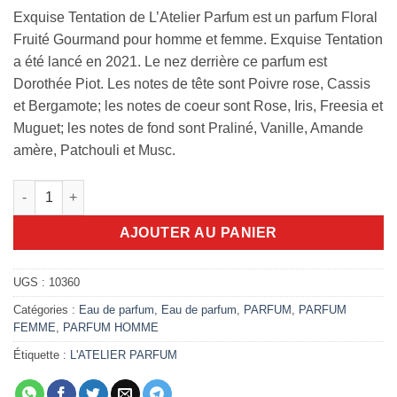
Exquise Tentation de L’Atelier Parfum est un parfum Floral
Fruité Gourmand pour homme et femme. Exquise Tentation
a été lancé en 2021. Le nez derrière ce parfum est
Dorothée Piot. Les notes de tête sont Poivre rose, Cassis
et Bergamote; les notes de coeur sont Rose, Iris, Freesia et
Muguet; les notes de fond sont Praliné, Vanille, Amande
amère, Patchouli et Musc.
quantité de Exquise Tentation opus 1 L'Atelier Parfum 100ml e
AJOUTER AU PANIER
UGS :
10360
Catégories :
Eau de parfum
,
Eau de parfum
,
PARFUM
,
PARFUM
FEMME
,
PARFUM HOMME
Étiquette :
L'ATELIER PARFUM